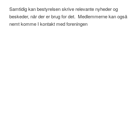
Samtidig kan bestyrelsen skrive relevante nyheder og
beskeder, når der er brug for det. Medlemmerne kan også
nemt komme I kontakt med foreningen
Grundejerforening på nettet – hjemmeside til fast lav pris
HJÆLP TIL WORDPRESS PÅ DANSK
Jeg har skrevet en dansk manual med hjælp til de mest
grundlæggende ting i WordPress. Så du selv kan
redigere din hjemmeside.
Guiden er gratis og jeg opdaterer den jævnligt med gode
råd. For eksempel
Sådan opdaterer du din WordPress
Sådan får du den gamle editor tilbage
Lav en ny side