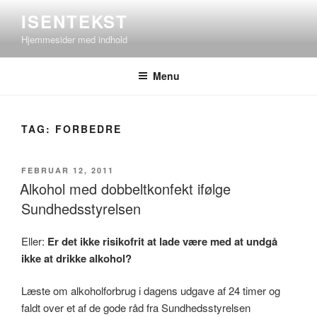
Videre
ISENTEKST
til
Hjemmesider med indhold
indhold
Menu
TAG:
FORBEDRE
UDGIVET
FEBRUAR 12, 2011
DEN
Alkohol med dobbeltkonfekt ifølge
Sundhedsstyrelsen
Eller:
Er det ikke risikofrit at lade være med at undgå
ikke at drikke alkohol?
Læste om alkoholforbrug i dagens udgave af 24 timer og
faldt over et af de gode råd fra Sundhedsstyrelsen