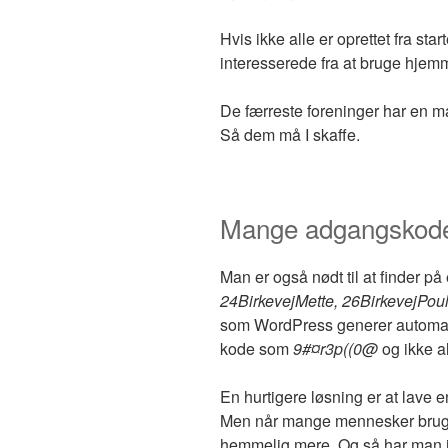
Hvis ikke alle er oprettet fra sta
interesserede fra at bruge hjem
De færreste foreninger har en m
Så dem må I skaffe.
Mange adgangskoder.
Man er også nødt til at finder p
24BirkevejMette, 26BirkevejPou
som WordPress generer automati
kode som
9#¤r3p((0@
og ikke a
En hurtigere løsning er at lave e
Men når mange mennesker bruge
hemmelig mere. Og så har man i