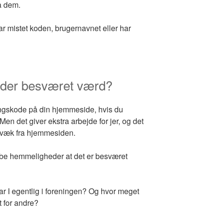
a dem.
r mistet koden, brugernavnet eller har
eder besværet værd?
angskode på din hjemmeside, hvis du
Men det giver ekstra arbejde for jer, og det
t væk fra hjemmesiden.
ybe hemmeligheder at det er besværet
har I egentlig i foreningen? Og hvor meget
t for andre?