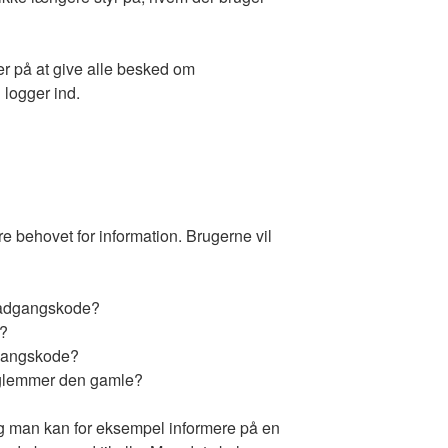
er på at give alle besked om
logger ind.
e behovet for information. Brugerne vil
 adgangskode?
n?
gangskode?
g glemmer den gamle?
og man kan for eksempel informere på en