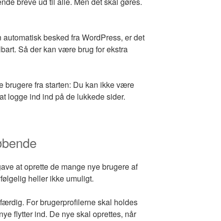
nde breve ud til alle. Men det skal gøres.
 automatisk besked fra WordPress, er det
lbart. Så der kan være brug for ekstra
le brugere fra starten: Du kan ikke være
 at logge ind ind på de lukkede sider.
løbende
opgave at oprette de mange nye brugere af
ølgelig heller ikke umuligt.
 færdig. For brugerprofilerne skal holdes
nye flytter ind. De nye skal oprettes, når