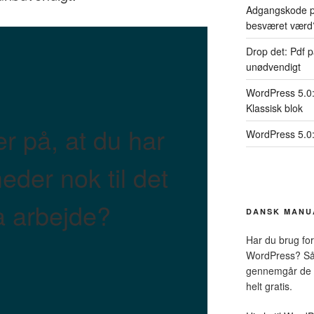
Adgangskode på
besværet værd
Drop det: Pdf p
unødvendigt
WordPress 5.0: 
Klassisk blok
er på, at du har
WordPress 5.0:
der nok til det
a arbejde?
DANSK MANU
Har du brug for
WordPress? Så
gennemgår de 
helt gratis.