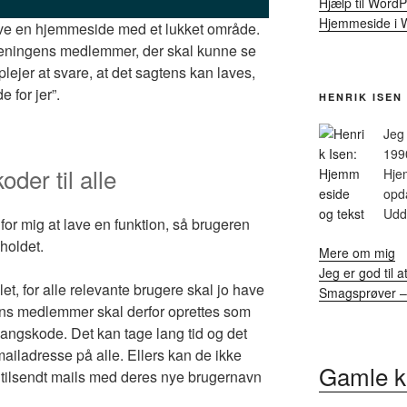
Hjælp til Word
Hjemmeside i 
lave en hjemmeside med et lukket område.
reningens medlemmer, der skal kunne se
ejer at svare, at det sagtens kan laves,
 for jer”.
HENRIK ISEN
Jeg 
199
der til alle
Hje
opda
Udda
for mig at lave en funktion, så brugeren
dholdet.
Mere om mig
Jeg er god til a
et, for alle relevante brugere skal jo have
Smagsprøver – 
ns medlemmer skal derfor oprettes som
ngskode. Det kan tage lang tid og det
mailadresse på alle. Ellers kan de ikke
Gamle 
e tilsendt mails med deres nye brugernavn