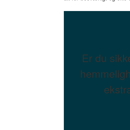
Er du sikk
hemmelighe
ekstr