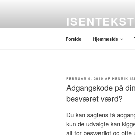
Videre
til
ISENTEKST
indhold
Hjemmesider med indhold
Forside
Hjemmeside
UDGIVET
FEBRUAR 9, 2019
AF
HENRIK IS
DEN
Adgangskode på din
besværet værd?
Du kan sagtens få adgan
kun de udvalgte kan kigg
alt for besværligt og ofte