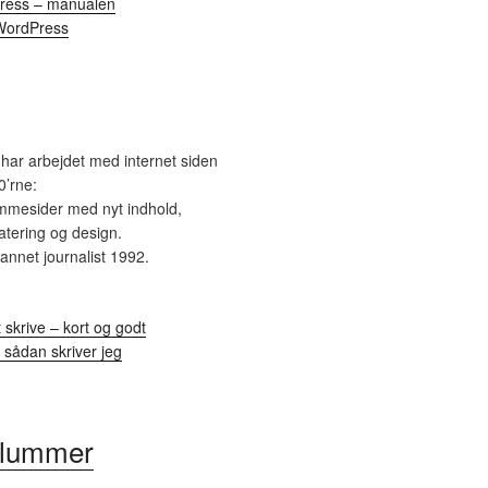
Press – manualen
WordPress
har arbejdet med internet siden
0’rne:
mmesider med nyt indhold,
tering og design.
nnet journalist 1992.
t skrive – kort og godt
sådan skriver jeg
klummer