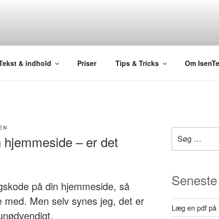
Tekst & indhold
Priser
Tips & Tricks
Om IsenTe
EN
Søg
 hjemmeside – er det
efter:
Seneste
gskode på din hjemmeside, så
e med. Men selv synes jeg, det er
Læg en pdf på 
 unødvendigt.