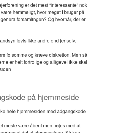
ejerforening er det mest “interessante” nok
 være hemmeligt, hvor meget I bruger på
til generalforsamlingen? Og hvornår, der er
sandsynligvis ikke andre end jer selv.
ære følsomme og kræve diskretion. Men så
erne er helt fortrolige og alligevel ikke skal
siden
gangskode på hjemmeside
at lukke hele hjemmesiden med adgangskode
t meste være åbent men nøjes med at
 begrænset del af hjemmesiden. Så kan