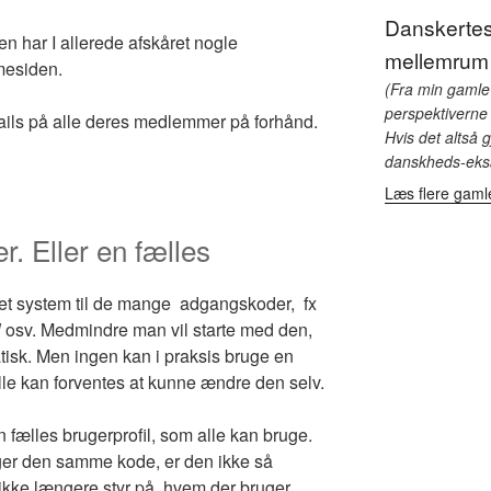
Danskertes
rten har I allerede afskåret nogle
mellemrum
mesiden.
(Fra min gamle
perspektiverne 
ails på alle deres medlemmer på forhånd.
Hvis det altså gj
danskheds-eks
Læs flere gam
 Eller en fælles
å et system til de mange adgangskoder, fx
l
osv. Medmindre man vil starte med den,
sk. Men ingen kan i praksis bruge en
lle kan forventes at kunne ændre den selv.
n fælles brugerprofil, som alle kan bruge.
r den samme kode, er den ikke så
kke længere styr på, hvem der bruger