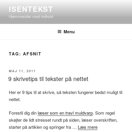
Videre
ISENTEKST
til
Hjemmesider med indhold
indhold
Menu
TAG:
AFSNIT
UDGIVET
MAJ 11, 2011
DEN
9 skrivetips til tekster på nettet
Her er 9 tips til at skrive, så teksten fungerer bedst muligt til
nettet.
Forestil dig din
læser som en travl muldvarp
. Som regel
skøjter de lidt stresset rundt på siden, læser overskriften,
starter på artiklen og springer fra …
Læs mere