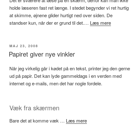
Det er sværere at læse på en skærm, derfor kan man ikke
holde læseren fast ret længe. I stedet begynder vi ret hurtig
at skimme, øjnene glider hurtigt ned over siden. De
standser kun, når der er grund til det.…
Læs mere
UDGIVET
MAJ 23, 2008
DEN
Papiret giver nye vinkler
Når jeg virkelig går i kødet på en tekst, printer jeg den gerne
ud på papir. Det kan lyde gammeldags i en verden med
internet og e-mails, men det har nogle fordele.
Væk fra skærmen
Bare det at komme væk …
Læs mere