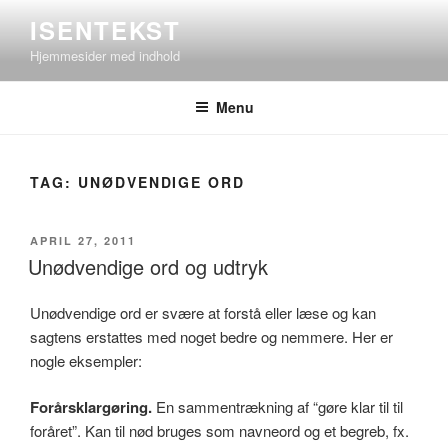
Videre
ISENTEKST
til
Hjemmesider med indhold
indhold
Menu
TAG:
UNØDVENDIGE ORD
UDGIVET
APRIL 27, 2011
DEN
Unødvendige ord og udtryk
Unødvendige ord er svære at forstå eller læse og kan
sagtens erstattes med noget bedre og nemmere. Her er
nogle eksempler:
Forårsklargøring.
En sammentrækning af “gøre klar til til
foråret”. Kan til nød bruges som navneord og et begreb, fx.