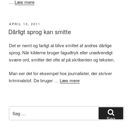
…
Læs mere
UDGIVET
APRIL 13, 2011
DEN
Dårligt sprog kan smitte
Det er nemt og farligt at blive smittet af andres dårlige
sprog. Når kilderne bruger fagudtryk eller unødvendigt
svære ord, smitter det ofte af på skribenten og teksten.
Man ser det for eksempel hos journalister, der skriver
kriminalstof. De bruger …
Læs mere
Søg
efter:
Søg